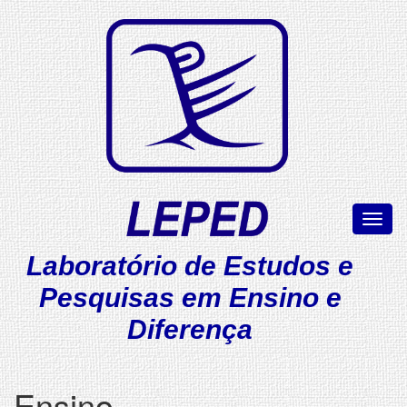
Pular
para
o
conteúdo
principal
Toggl
naviga
Laboratório de Estudos e
Pesquisas em Ensino e
Diferença
Ensino